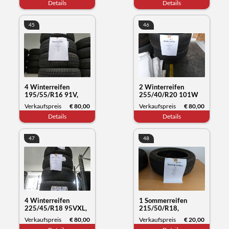
Details
Details
45
46
4 Winterreifen
2 Winterreifen
195/55/R16 91V,
255/40/R20 101W
Sunny NC501, Datum
XL, Hankook Winter
Verkaufspreis
€ 80,00
Verkaufspreis
€ 80,00
50/23
i*cept, Datum 29/22
Details
Details
47
48
4 Winterreifen
1 Sommerreifen
225/45/R18 95VXL,
215/50/R18,
Nokian Tyres WR
Bridgestone Turanza,
Verkaufspreis
€ 80,00
Verkaufspreis
€ 20,00
snowproof, Datum
Datum 44/20