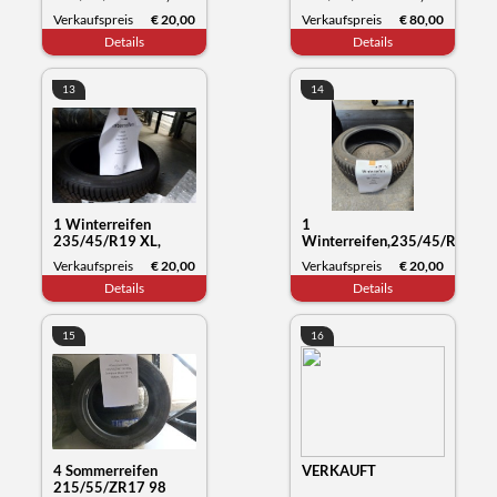
Goodride SW608,
Yartu Zuper Eco,
Verkaufspreis
€ 20,00
Verkaufspreis
€ 80,00
Datum 21/21
Datum 04/24
Details
Details
13
14
1 Winterreifen
1
235/45/R19 XL,
Winterreifen,235/45/R19
Kumho Tyre
99V XL,Hankook
Verkaufspreis
€ 20,00
Verkaufspreis
€ 20,00
Wintercraft WP72,
Winter i*cept, Datum
Details
Details
Datum 27/23
26/23
15
16
4 Sommerreifen
VERKAUFT
215/55/ZR17 98