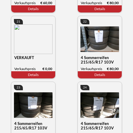
Kumho Tyre
Kumho Tyre
Verkaufspreis
€ 60,00
Verkaufspreis
€ 80,00
Wintercraft WB52,
Wintercraft WP52,
Details
Details
Datum 30/23
Datum 35/23
21
22
VERKAUFT
4 Sommerreifen
215/65/R17 103V
XL, Michelin Primacy,
Verkaufspreis
€ 0,00
Verkaufspreis
€ 80,00
Datum 12/23
Details
Details
23
24
4 Sommerreifen
4 Sommerreifen
215/65/R17 103V
215/65/R17 103V
XL, Michelin Primacy,
XL, Michelin Primacy,