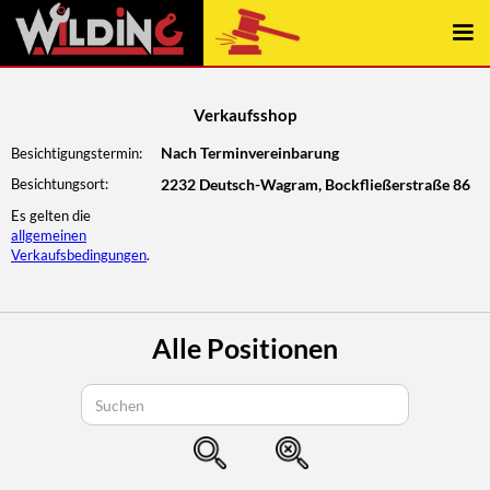
const { elementContains } = require("../../wwwroot/js/webflow");
Verkaufsshop
Nach Terminvereinbarung
Besichtigungstermin:
Besichtungsort:
2232 Deutsch-Wagram, Bockfließerstraße 86
Es gelten die
allgemeinen
Verkaufsbedingungen
.
Alle Positionen