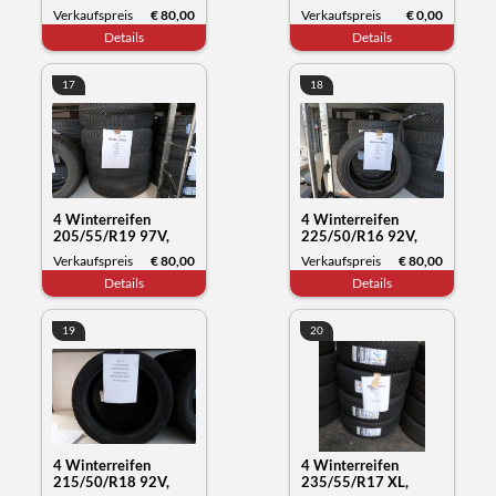
WXL, Compasal
Verkaufspreis
€ 80,00
Verkaufspreis
€ 0,00
Blazer UHP2, Datum,
Details
Details
42/23
17
18
4 Winterreifen
4 Winterreifen
205/55/R19 97V,
225/50/R16 92V,
Yokohama Blue Earth,
Kumho Tyre Solus 4,
Verkaufspreis
€ 80,00
Verkaufspreis
€ 80,00
Datum 33/23
Datum 03/22
Details
Details
19
20
4 Winterreifen
4 Winterreifen
215/50/R18 92V,
235/55/R17 XL,