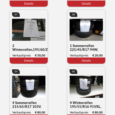
Wintercraft WS71,
Everrest 1, Datum
Details
Details
Datum 26/23
26/19
37
38
2
1 Sommerreifen
Winterreifen,195/60/ZR19
225/45/R17 94W,
89HY, Fronwing A/S
Westlake Zuper eco,
Verkaufspreis
€ 50,00
Verkaufspreis
€ 20,00
Zuper snow, Datum
Datum 04/24
Details
Details
01/24
39
40
4 Sommerreifen
4 Winterreifen
215/65/R17 103V,
195/55/R16 91VXL,
Michelin Primacy,
Sunny NC501, Datum
Verkaufspreis
€ 80,00
Verkaufspreis
€ 80,00
Datum 13/23
50/23