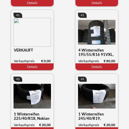
Details
Details
41
42
VERKAUFT
4 Winterreifen
195/55/R16 91VXL,
Sunny NC501, Datum
Verkaufspreis
€ 0,00
Verkaufspreis
€ 80,00
50/23
Details
Details
43
44
1 Winterreifen
1 Winterreifen
225/40/R18, Nokian
245/40/R19,
Tyres WR snowproof,
Hankook Winter
Verkaufspreis
€ 20,00
Verkaufspreis
€ 20,00
Datum 03/22
i*cept, Datum 32/23