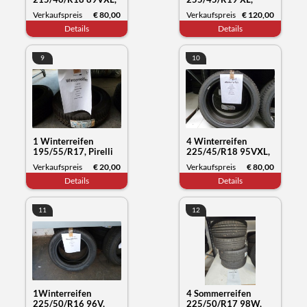
Nexen Tyre Winguard
Kumho Tyre
Verkaufspreis
€ 80,00
Verkaufspreis
€ 120,00
Sport2, Datum 15/22
Wintercraft WP72,
Details
Details
Datum 30/23
9
10
1 Winterreifen
4 Winterreifen
195/55/R17, Pirelli
225/45/R18 95VXL,
Snow Control, Datum
Nokian Tyres WR
Verkaufspreis
€ 20,00
Verkaufspreis
€ 80,00
50/19
snowproof, Datum
Details
Details
50/21
11
12
1Winterreifen
4 Sommerreifen
225/50/R16 96V,
225/50/R17 98W,