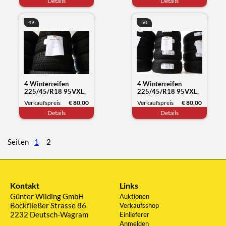
Details
Details
51/21
49
50
4 Winterreifen
4 Winterreifen
225/45/R18 95VXL,
225/45/R18 95VXL,
Nokian Tyres WR
Nokian Tyres WR
Verkaufspreis
€ 80,00
Verkaufspreis
€ 80,00
snowproof, Datum
snowproof, Datum
Details
Details
51/21
51/21
Seiten
1
2
Kontakt
Links
Günter Wilding GmbH
Auktionen
Bockfließer Strasse 86
Verkaufsshop
2232 Deutsch-Wagram
Einlieferer
Anmelden