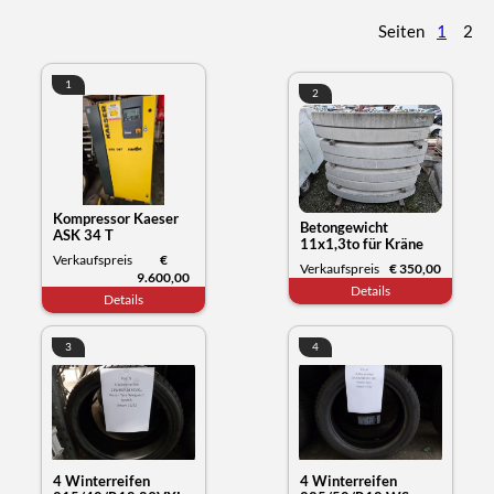
Seiten
1
2
1
2
Kompressor Kaeser
Betongewicht
ASK 34 T
11x1,3to für Kräne
Verkaufspreis
€
oder anderes
Verkaufspreis
€ 350,00
9.600,00
Details
Details
3
4
4 Winterreifen
4 Winterreifen