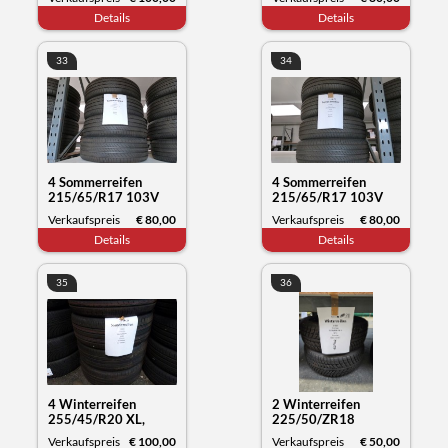
Datum 11/23
Datum 12/23
Details
Details
33
34
4 Sommerreifen
4 Sommerreifen
215/65/R17 103V
215/65/R17 103V
XL, Michelin Primacy,
XL, Michelin Primacy,
Verkaufspreis
€ 80,00
Verkaufspreis
€ 80,00
Datum 12/23
Datum 22/23
Details
Details
35
36
4 Winterreifen
2 Winterreifen
255/45/R20 XL,
225/50/ZR18
Kumho Tyre
99WXL, Syron
Verkaufspreis
€ 100,00
Verkaufspreis
€ 50,00