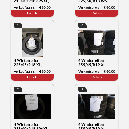
215/40/R18 89VXL,
225/50/R18 WS
Nexen Tyre Winguard
71XL, Kumho Tyre,
Verkaufspreis
€ 80,00
Verkaufspreis
€ 80,00
Sport2, Datum 15/22
Datum, 37/22
Details
Details
5
6
4 Winterreifen
4 Winterreifen
225/45/R18 XL,
255/45/R19 XL,
Kumho Tyre
Kumho Tyre
Verkaufspreis
€ 80,00
Verkaufspreis
€ 80,00
Wintercraft WP52,
Wintercraft WP72,
Details
Details
Datum 19/23
Datum 30/23
7
8
4 Winterreifen
4 Winterreifen
215/40/R18 89VXL,
255/45/R19 XL,