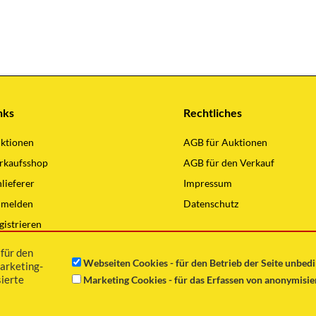
nks
Rechtliches
ktionen
AGB für Auktionen
rkaufsshop
AGB für den Verkauf
nlieferer
Impressum
melden
Datenschutz
gistrieren
lding Hauptseite
für den
Webseiten Cookies - für den Betrieb der Seite unbed
arketing-
ierte
Marketing Cookies - für das Erfassen von anonymisi
Copyright © 2021 Günter Wilding GmbH Alle Rechte vorbehalten.