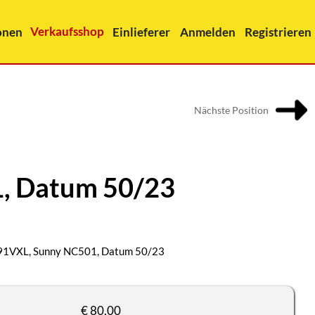
Verkaufsshop
onen
Einlieferer
Anmelden
Registrieren
Nächste Position
1, Datum 50/23
 91VXL, Sunny NC501, Datum 50/23
€ 80,00