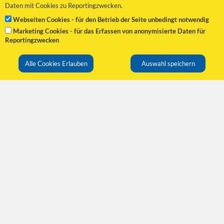
Daten mit Cookies zu Reportingzwecken.
Derzeit findet keine Auktion statt.
Webseiten Cookies - für den Betrieb der Seite unbedingt notwendig
Verpassen Sie die nächste Auktion nicht
Marketing Cookies - für das Erfassen von anonymisierte Daten für
und registrieren Sie sich noch heute!
Reportingzwecken
Die nächste Auktion und
Schnäppchenmöglichkeit steht bereits in
den Startlöchern!
Alle Cookies Erlauben
Auswahl speichern
Registrieren
Kontakt
Links
Günter Wilding GmbH
Auktionen
Bockfließer Strasse 86
Verkaufsshop
2232 Deutsch-Wagram
Einlieferer
Anmelden
Tel: +
43 2247-51710
Registrieren
Email:
auktionen@wilding.co.at
Wilding Hauptseite
Rechtliches
AGB für Auktionen
AGB für den Verkauf