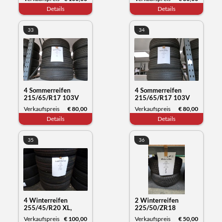
Datum 11/23
Datum 12/23
Details
Details
33
34
4 Sommerreifen
4 Sommerreifen
215/65/R17 103V
215/65/R17 103V
XL, Michelin Primacy,
XL, Michelin Primacy,
Verkaufspreis
€ 80,00
Verkaufspreis
€ 80,00
Datum 12/23
Datum 22/23
Details
Details
35
36
4 Winterreifen
2 Winterreifen
255/45/R20 XL,
225/50/ZR18
Kumho Tyre
99WXL, Syron
Verkaufspreis
€ 100,00
Verkaufspreis
€ 50,00