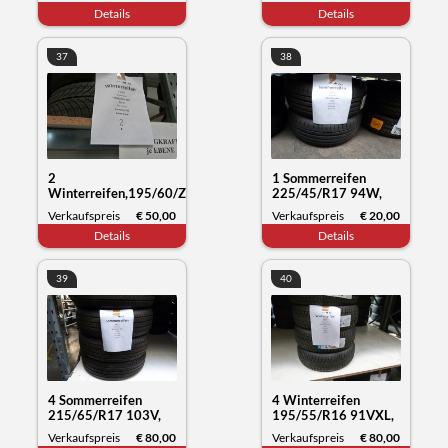
Wintercraft WS71,
Everrest 1, Datum
Details
Details
Datum 26/23
26/19
37
38
2
1 Sommerreifen
Winterreifen,195/60/ZR19
225/45/R17 94W,
89HY, Fronwing A/S
Westlake Zuper eco,
Verkaufspreis
€ 50,00
Verkaufspreis
€ 20,00
Zuper snow, Datum
Datum 04/24
Details
Details
01/24
39
40
4 Sommerreifen
4 Winterreifen
215/65/R17 103V,
195/55/R16 91VXL,
Michelin Primacy,
Sunny NC501, Datum
Verkaufspreis
€ 80,00
Verkaufspreis
€ 80,00
Datum 13/23
50/23