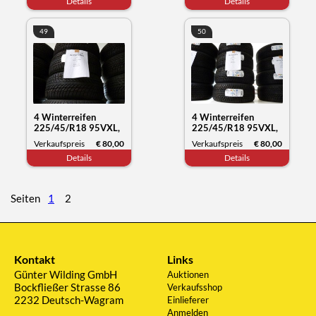
Details
Details
51/21
49
50
4 Winterreifen
4 Winterreifen
225/45/R18 95VXL,
225/45/R18 95VXL,
Nokian Tyres WR
Nokian Tyres WR
Verkaufspreis
€ 80,00
Verkaufspreis
€ 80,00
snowproof, Datum
snowproof, Datum
Details
Details
51/21
51/21
Seiten
1
2
Kontakt
Links
Günter Wilding GmbH
Auktionen
Bockfließer Strasse 86
Verkaufsshop
2232 Deutsch-Wagram
Einlieferer
Anmelden