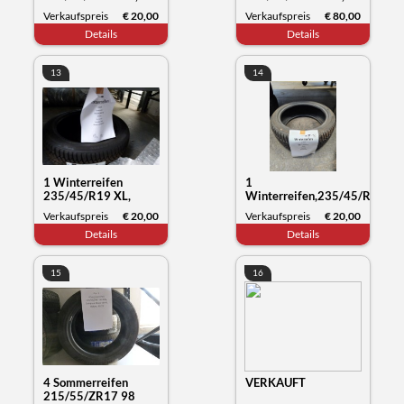
Goodride SW608,
Yartu Zuper Eco,
Verkaufspreis
€ 20,00
Verkaufspreis
€ 80,00
Datum 21/21
Datum 04/24
Details
Details
13
14
1 Winterreifen
1
235/45/R19 XL,
Winterreifen,235/45/R19
Kumho Tyre
99V XL,Hankook
Verkaufspreis
€ 20,00
Verkaufspreis
€ 20,00
Wintercraft WP72,
Winter i*cept, Datum
Details
Details
Datum 27/23
26/23
15
16
4 Sommerreifen
VERKAUFT
215/55/ZR17 98