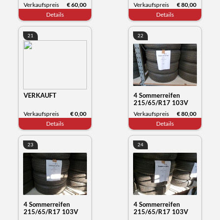
Kumho Tyre
Kumho Tyre
Verkaufspreis
€ 60,00
Verkaufspreis
€ 80,00
Wintercraft WB52,
Wintercraft WP52,
Details
Details
Datum 30/23
Datum 35/23
21
22
VERKAUFT
4 Sommerreifen
215/65/R17 103V
XL, Michelin Primacy,
Verkaufspreis
€ 0,00
Verkaufspreis
€ 80,00
Datum 12/23
Details
Details
23
24
4 Sommerreifen
4 Sommerreifen
215/65/R17 103V
215/65/R17 103V
XL, Michelin Primacy,
XL, Michelin Primacy,