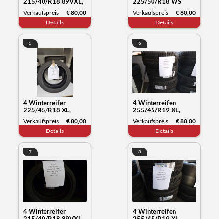
215/40/R18 89VXL,
225/50/R18 WS
Nexen Tyre Winguard
71XL, Kumho Tyre,
Verkaufspreis
€ 80,00
Verkaufspreis
€ 80,00
Sport2, Datum 15/22
Datum, 37/22
Details
Details
5
6
4 Winterreifen
4 Winterreifen
225/45/R18 XL,
255/45/R19 XL,
Kumho Tyre
Kumho Tyre
Verkaufspreis
€ 80,00
Verkaufspreis
€ 80,00
Wintercraft WP52,
Wintercraft WP72,
Details
Details
Datum 19/23
Datum 30/23
7
8
4 Winterreifen
4 Winterreifen
215/40/R18 89VXL,
255/45/R19 XL,