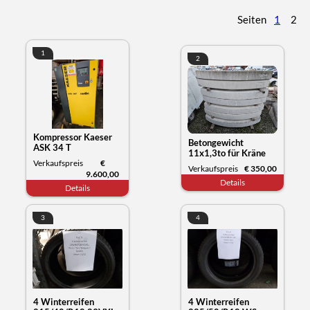
Seiten
1
2
1
2
Kompressor Kaeser
Betongewicht
ASK 34 T
11x1,3to für Kräne
Verkaufspreis
€
oder anderes
Verkaufspreis
€ 350,00
9.600,00
Details
Details
3
4
4 Winterreifen
4 Winterreifen