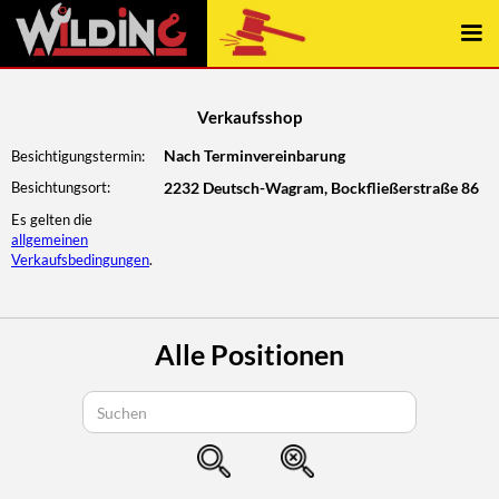
const { elementContains } = require("../../wwwroot/js/webflow");
Verkaufsshop
Nach Terminvereinbarung
Besichtigungstermin:
Besichtungsort:
2232 Deutsch-Wagram, Bockfließerstraße 86
Es gelten die
allgemeinen
Verkaufsbedingungen
.
Alle Positionen