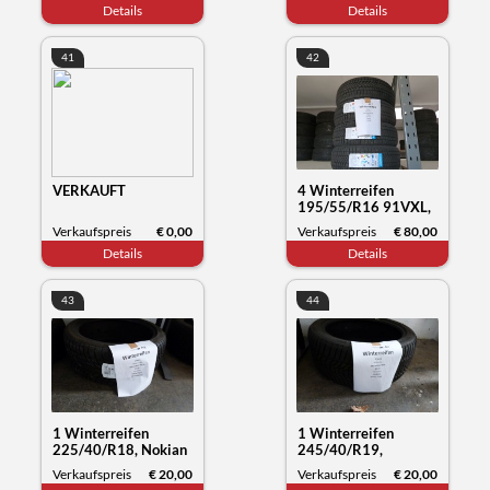
Details
Details
41
42
VERKAUFT
4 Winterreifen
195/55/R16 91VXL,
Sunny NC501, Datum
Verkaufspreis
€ 0,00
Verkaufspreis
€ 80,00
50/23
Details
Details
43
44
1 Winterreifen
1 Winterreifen
225/40/R18, Nokian
245/40/R19,
Tyres WR snowproof,
Hankook Winter
Verkaufspreis
€ 20,00
Verkaufspreis
€ 20,00
Datum 03/22
i*cept, Datum 32/23