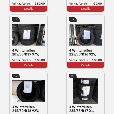
WXL, Compasal
Verkaufspreis
€ 80,00
Verkaufspreis
€ 0,00
Blazer UHP2, Datum,
Details
Details
42/23
17
18
4 Winterreifen
4 Winterreifen
205/55/R19 97V,
225/50/R16 92V,
Yokohama Blue Earth,
Kumho Tyre Solus 4,
Verkaufspreis
€ 80,00
Verkaufspreis
€ 80,00
Datum 33/23
Datum 03/22
Details
Details
19
20
4 Winterreifen
4 Winterreifen
215/50/R18 92V,
235/55/R17 XL,