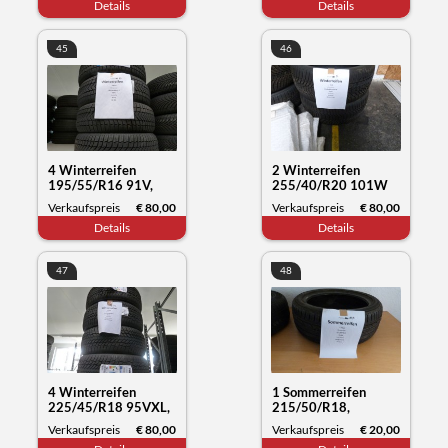
Details
Details
45
46
4 Winterreifen
2 Winterreifen
195/55/R16 91V,
255/40/R20 101W
Sunny NC501, Datum
XL, Hankook Winter
Verkaufspreis
€ 80,00
Verkaufspreis
€ 80,00
50/23
i*cept, Datum 29/22
Details
Details
47
48
4 Winterreifen
1 Sommerreifen
225/45/R18 95VXL,
215/50/R18,
Nokian Tyres WR
Bridgestone Turanza,
Verkaufspreis
€ 80,00
Verkaufspreis
€ 20,00
snowproof, Datum
Datum 44/20