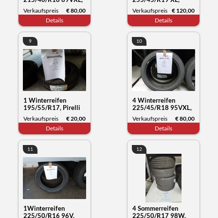
Nexen Tyre Winguard
Kumho Tyre
Verkaufspreis
€ 80,00
Verkaufspreis
€ 120,00
Sport2, Datum 15/22
Wintercraft WP72,
Details
Details
Datum 30/23
9
10
1 Winterreifen
4 Winterreifen
195/55/R17, Pirelli
225/45/R18 95VXL,
Snow Control, Datum
Nokian Tyres WR
Verkaufspreis
€ 20,00
Verkaufspreis
€ 80,00
50/19
snowproof, Datum
Details
Details
50/21
11
12
1Winterreifen
4 Sommerreifen
225/50/R16 96V,
225/50/R17 98W,