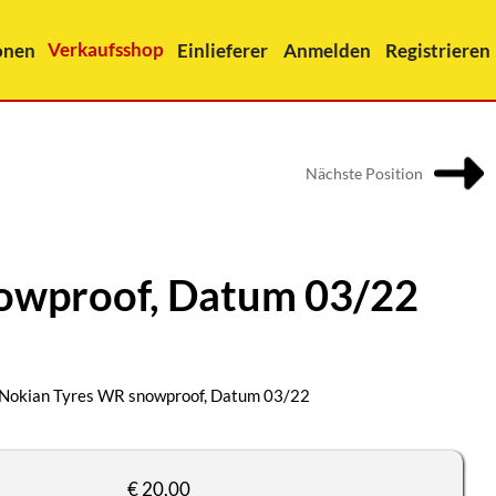
Verkaufsshop
onen
Einlieferer
Anmelden
Registrieren
Nächste Position
nowproof, Datum 03/22
 Nokian Tyres WR snowproof, Datum 03/22
€ 20,00