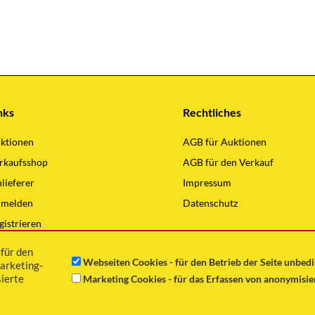
nks
Rechtliches
ktionen
AGB für Auktionen
rkaufsshop
AGB für den Verkauf
nlieferer
Impressum
melden
Datenschutz
gistrieren
lding Hauptseite
für den
Webseiten Cookies - für den Betrieb der Seite unbed
arketing-
ierte
Marketing Cookies - für das Erfassen von anonymisi
Copyright © 2021 Günter Wilding GmbH Alle Rechte vorbehalten.