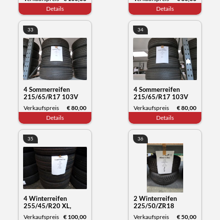
Datum 11/23
Datum 12/23
Details
Details
33
34
4 Sommerreifen
4 Sommerreifen
215/65/R17 103V
215/65/R17 103V
XL, Michelin Primacy,
XL, Michelin Primacy,
Verkaufspreis
€ 80,00
Verkaufspreis
€ 80,00
Datum 12/23
Datum 22/23
Details
Details
35
36
4 Winterreifen
2 Winterreifen
255/45/R20 XL,
225/50/ZR18
Kumho Tyre
99WXL, Syron
Verkaufspreis
€ 100,00
Verkaufspreis
€ 50,00