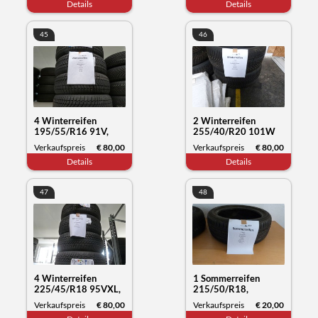
Details
Details
45
46
4 Winterreifen
2 Winterreifen
195/55/R16 91V,
255/40/R20 101W
Sunny NC501, Datum
XL, Hankook Winter
Verkaufspreis
€ 80,00
Verkaufspreis
€ 80,00
50/23
i*cept, Datum 29/22
Details
Details
47
48
4 Winterreifen
1 Sommerreifen
225/45/R18 95VXL,
215/50/R18,
Nokian Tyres WR
Bridgestone Turanza,
Verkaufspreis
€ 80,00
Verkaufspreis
€ 20,00
snowproof, Datum
Datum 44/20