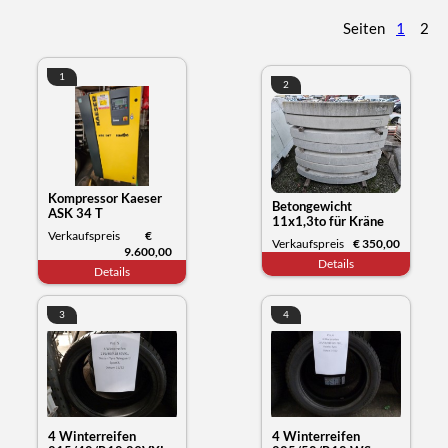
Seiten
1
2
1
2
Kompressor Kaeser
Betongewicht
ASK 34 T
11x1,3to für Kräne
Verkaufspreis
€
oder anderes
Verkaufspreis
€ 350,00
9.600,00
Details
Details
3
4
4 Winterreifen
4 Winterreifen