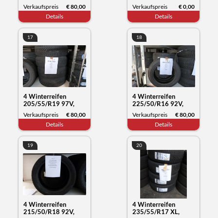
WXL, Compasal
Verkaufspreis
€ 80,00
Verkaufspreis
€ 0,00
Blazer UHP2, Datum,
Details
Details
42/23
17
18
4 Winterreifen
4 Winterreifen
205/55/R19 97V,
225/50/R16 92V,
Yokohama Blue Earth,
Kumho Tyre Solus 4,
Verkaufspreis
€ 80,00
Verkaufspreis
€ 80,00
Datum 33/23
Datum 03/22
Details
Details
19
20
4 Winterreifen
4 Winterreifen
215/50/R18 92V,
235/55/R17 XL,