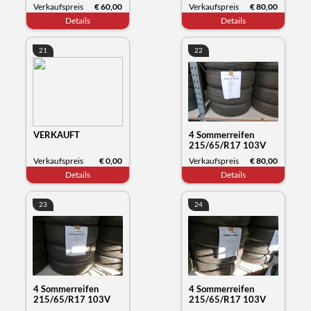
Kumho Tyre
Kumho Tyre
Verkaufspreis
€ 60,00
Verkaufspreis
€ 80,00
Wintercraft WB52,
Wintercraft WP52,
Details
Details
Datum 30/23
Datum 35/23
21
22
VERKAUFT
4 Sommerreifen
215/65/R17 103V
XL, Michelin Primacy,
Verkaufspreis
€ 0,00
Verkaufspreis
€ 80,00
Datum 12/23
Details
Details
23
24
4 Sommerreifen
4 Sommerreifen
215/65/R17 103V
215/65/R17 103V
XL, Michelin Primacy,
XL, Michelin Primacy,