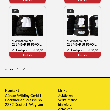
Details
Details
51/21
49
50
4 Winterreifen
4 Winterreifen
225/45/R18 95VXL,
225/45/R18 95VXL,
Nokian Tyres WR
Nokian Tyres WR
Verkaufspreis
€ 80,00
Verkaufspreis
€ 80,00
snowproof, Datum
snowproof, Datum
Details
Details
51/21
51/21
Seiten
1
2
Kontakt
Links
Günter Wilding GmbH
Auktionen
Bockfließer Strasse 86
Verkaufsshop
2232 Deutsch-Wagram
Einlieferer
Anmelden