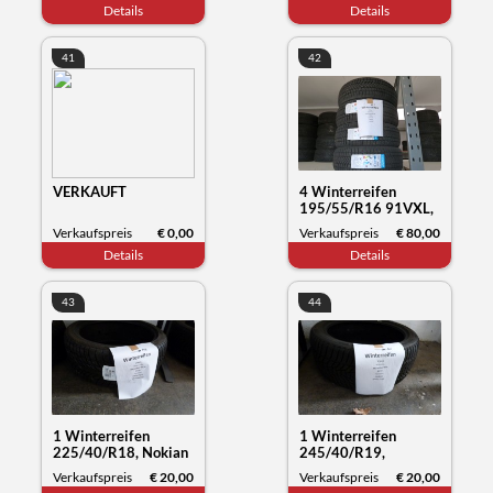
Details
Details
41
42
VERKAUFT
4 Winterreifen
195/55/R16 91VXL,
Sunny NC501, Datum
Verkaufspreis
€ 0,00
Verkaufspreis
€ 80,00
50/23
Details
Details
43
44
1 Winterreifen
1 Winterreifen
225/40/R18, Nokian
245/40/R19,
Tyres WR snowproof,
Hankook Winter
Verkaufspreis
€ 20,00
Verkaufspreis
€ 20,00
Datum 03/22
i*cept, Datum 32/23