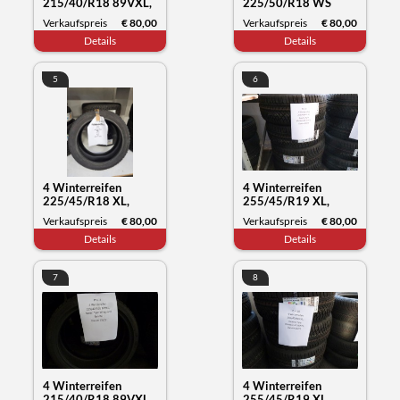
215/40/R18 89VXL,
225/50/R18 WS
Nexen Tyre Winguard
71XL, Kumho Tyre,
Verkaufspreis
€ 80,00
Verkaufspreis
€ 80,00
Sport2, Datum 15/22
Datum, 37/22
Details
Details
5
6
4 Winterreifen
4 Winterreifen
225/45/R18 XL,
255/45/R19 XL,
Kumho Tyre
Kumho Tyre
Verkaufspreis
€ 80,00
Verkaufspreis
€ 80,00
Wintercraft WP52,
Wintercraft WP72,
Details
Details
Datum 19/23
Datum 30/23
7
8
4 Winterreifen
4 Winterreifen
215/40/R18 89VXL,
255/45/R19 XL,