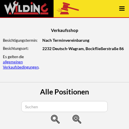
const { elementContains } = require("../../wwwroot/js/webflow");
Verkaufsshop
Nach Terminvereinbarung
Besichtigungstermin:
Besichtungsort:
2232 Deutsch-Wagram, Bockfließerstraße 86
Es gelten die
allgemeinen
Verkaufsbedingungen
.
Alle Positionen