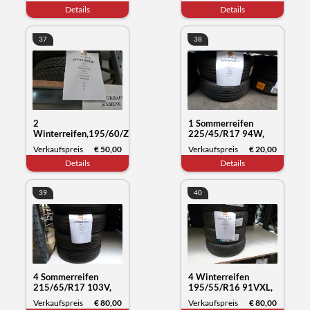
Wintercraft WS71,
Everrest 1, Datum
Details
Details
Datum 26/23
26/19
37
38
2
1 Sommerreifen
Winterreifen,195/60/ZR19
225/45/R17 94W,
89HY, Fronwing A/S
Westlake Zuper eco,
Verkaufspreis
€ 50,00
Verkaufspreis
€ 20,00
Zuper snow, Datum
Datum 04/24
Details
Details
01/24
39
40
4 Sommerreifen
4 Winterreifen
215/65/R17 103V,
195/55/R16 91VXL,
Michelin Primacy,
Sunny NC501, Datum
Verkaufspreis
€ 80,00
Verkaufspreis
€ 80,00
Datum 13/23
50/23