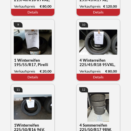
Nexen Tyre Winguard
Kumho Tyre
Verkaufspreis
€ 80,00
Verkaufspreis
€ 120,00
Sport2, Datum 15/22
Wintercraft WP72,
Details
Details
Datum 30/23
9
10
1 Winterreifen
4 Winterreifen
195/55/R17, Pirelli
225/45/R18 95VXL,
Snow Control, Datum
Nokian Tyres WR
Verkaufspreis
€ 20,00
Verkaufspreis
€ 80,00
50/19
snowproof, Datum
Details
Details
50/21
11
12
1Winterreifen
4 Sommerreifen
225/50/R16 96V,
225/50/R17 98W,