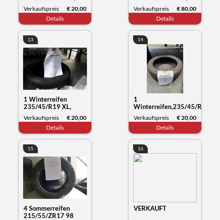
Goodride SW608,
Yartu Zuper Eco,
Verkaufspreis
€ 20,00
Verkaufspreis
€ 80,00
Datum 21/21
Datum 04/24
Details
Details
13
14
1 Winterreifen
1
235/45/R19 XL,
Winterreifen,235/45/R19
Kumho Tyre
99V XL,Hankook
Verkaufspreis
€ 20,00
Verkaufspreis
€ 20,00
Wintercraft WP72,
Winter i*cept, Datum
Details
Details
Datum 27/23
26/23
15
16
4 Sommerreifen
VERKAUFT
215/55/ZR17 98