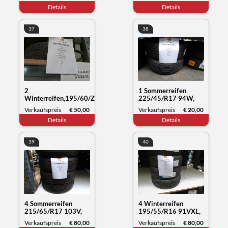
Wintercraft WS71,
Everrest 1, Datum
Details
Details
Datum 26/23
26/19
37
38
2
1 Sommerreifen
Winterreifen,195/60/ZR19
225/45/R17 94W,
89HY, Fronwing A/S
Westlake Zuper eco,
Verkaufspreis
€ 50,00
Verkaufspreis
€ 20,00
Zuper snow, Datum
Datum 04/24
Details
Details
01/24
39
40
4 Sommerreifen
4 Winterreifen
215/65/R17 103V,
195/55/R16 91VXL,
Michelin Primacy,
Sunny NC501, Datum
Verkaufspreis
€ 80,00
Verkaufspreis
€ 80,00
Datum 13/23
50/23