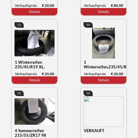
Goodride SW608,
Yartu Zuper Eco,
Verkaufspreis
€ 20,00
Verkaufspreis
€ 80,00
Datum 21/21
Datum 04/24
Details
Details
13
14
1 Winterreifen
1
235/45/R19 XL,
Winterreifen,235/45/R19
Kumho Tyre
99V XL,Hankook
Verkaufspreis
€ 20,00
Verkaufspreis
€ 20,00
Wintercraft WP72,
Winter i*cept, Datum
Details
Details
Datum 27/23
26/23
15
16
4 Sommerreifen
VERKAUFT
215/55/ZR17 98