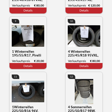
Nexen Tyre Winguard
Kumho Tyre
Verkaufspreis
€ 80,00
Verkaufspreis
€ 120,00
Sport2, Datum 15/22
Wintercraft WP72,
Details
Details
Datum 30/23
9
10
1 Winterreifen
4 Winterreifen
195/55/R17, Pirelli
225/45/R18 95VXL,
Snow Control, Datum
Nokian Tyres WR
Verkaufspreis
€ 20,00
Verkaufspreis
€ 80,00
50/19
snowproof, Datum
Details
Details
50/21
11
12
1Winterreifen
4 Sommerreifen
225/50/R16 96V,
225/50/R17 98W,