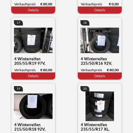
WXL, Compasal
Verkaufspreis
€ 80,00
Verkaufspreis
€ 0,00
Blazer UHP2, Datum,
Details
Details
42/23
17
18
4 Winterreifen
4 Winterreifen
205/55/R19 97V,
225/50/R16 92V,
Yokohama Blue Earth,
Kumho Tyre Solus 4,
Verkaufspreis
€ 80,00
Verkaufspreis
€ 80,00
Datum 33/23
Datum 03/22
Details
Details
19
20
4 Winterreifen
4 Winterreifen
215/50/R18 92V,
235/55/R17 XL,