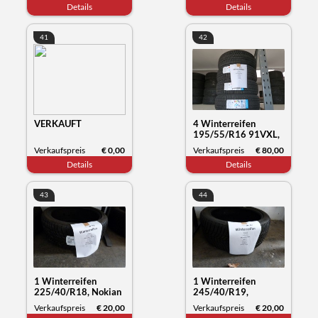
Details
Details
41
42
VERKAUFT
4 Winterreifen
195/55/R16 91VXL,
Sunny NC501, Datum
Verkaufspreis
€ 0,00
Verkaufspreis
€ 80,00
50/23
Details
Details
43
44
1 Winterreifen
1 Winterreifen
225/40/R18, Nokian
245/40/R19,
Tyres WR snowproof,
Hankook Winter
Verkaufspreis
€ 20,00
Verkaufspreis
€ 20,00
Datum 03/22
i*cept, Datum 32/23