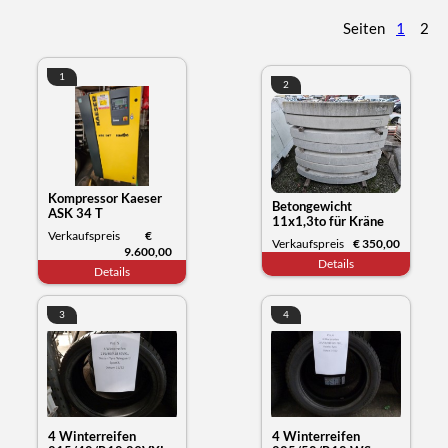
Seiten
1
2
1
2
Kompressor Kaeser
Betongewicht
ASK 34 T
11x1,3to für Kräne
Verkaufspreis
€
oder anderes
Verkaufspreis
€ 350,00
9.600,00
Details
Details
3
4
4 Winterreifen
4 Winterreifen