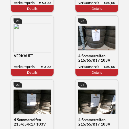
Kumho Tyre
Kumho Tyre
Verkaufspreis
€ 60,00
Verkaufspreis
€ 80,00
Wintercraft WB52,
Wintercraft WP52,
Details
Details
Datum 30/23
Datum 35/23
21
22
VERKAUFT
4 Sommerreifen
215/65/R17 103V
XL, Michelin Primacy,
Verkaufspreis
€ 0,00
Verkaufspreis
€ 80,00
Datum 12/23
Details
Details
23
24
4 Sommerreifen
4 Sommerreifen
215/65/R17 103V
215/65/R17 103V
XL, Michelin Primacy,
XL, Michelin Primacy,