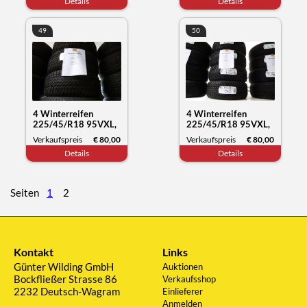
Details
Details
51/21
49
50
4 Winterreifen
4 Winterreifen
225/45/R18 95VXL,
225/45/R18 95VXL,
Nokian Tyres WR
Nokian Tyres WR
Verkaufspreis
€ 80,00
Verkaufspreis
€ 80,00
snowproof, Datum
snowproof, Datum
Details
Details
51/21
51/21
Seiten
1
2
Kontakt
Links
Günter Wilding GmbH
Auktionen
Bockfließer Strasse 86
Verkaufsshop
2232 Deutsch-Wagram
Einlieferer
Anmelden