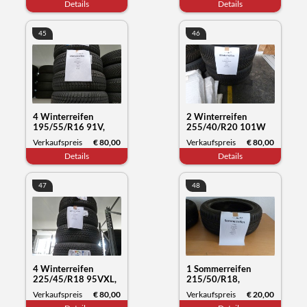
Details
Details
45
46
4 Winterreifen
2 Winterreifen
195/55/R16 91V,
255/40/R20 101W
Sunny NC501, Datum
XL, Hankook Winter
Verkaufspreis
€ 80,00
Verkaufspreis
€ 80,00
50/23
i*cept, Datum 29/22
Details
Details
47
48
4 Winterreifen
1 Sommerreifen
225/45/R18 95VXL,
215/50/R18,
Nokian Tyres WR
Bridgestone Turanza,
Verkaufspreis
€ 80,00
Verkaufspreis
€ 20,00
snowproof, Datum
Datum 44/20