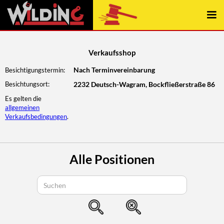
const { elementContains } = require("../../wwwroot/js/webflow");
Verkaufsshop
Nach Terminvereinbarung
Besichtigungstermin:
Besichtungsort:
2232 Deutsch-Wagram, Bockfließerstraße 86
Es gelten die
allgemeinen
Verkaufsbedingungen
.
Alle Positionen