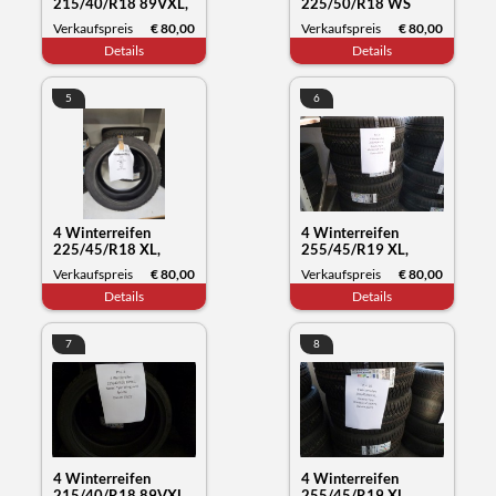
215/40/R18 89VXL,
225/50/R18 WS
Nexen Tyre Winguard
71XL, Kumho Tyre,
Verkaufspreis
€ 80,00
Verkaufspreis
€ 80,00
Sport2, Datum 15/22
Datum, 37/22
Details
Details
5
6
4 Winterreifen
4 Winterreifen
225/45/R18 XL,
255/45/R19 XL,
Kumho Tyre
Kumho Tyre
Verkaufspreis
€ 80,00
Verkaufspreis
€ 80,00
Wintercraft WP52,
Wintercraft WP72,
Details
Details
Datum 19/23
Datum 30/23
7
8
4 Winterreifen
4 Winterreifen
215/40/R18 89VXL,
255/45/R19 XL,