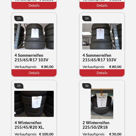
Datum 11/23
Datum 12/23
Details
Details
33
34
4 Sommerreifen
4 Sommerreifen
215/65/R17 103V
215/65/R17 103V
XL, Michelin Primacy,
XL, Michelin Primacy,
Verkaufspreis
€ 80,00
Verkaufspreis
€ 80,00
Datum 12/23
Datum 22/23
Details
Details
35
36
4 Winterreifen
2 Winterreifen
255/45/R20 XL,
225/50/ZR18
Kumho Tyre
99WXL, Syron
Verkaufspreis
€ 100,00
Verkaufspreis
€ 50,00