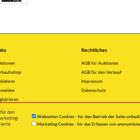
nks
Rechtliches
ktionen
AGB für Auktionen
rkaufsshop
AGB für den Verkauf
nlieferer
Impressum
melden
Datenschutz
gistrieren
lding Hauptseite
für den
Webseiten Cookies - für den Betrieb der Seite unbed
arketing-
ierte
Marketing Cookies - für das Erfassen von anonymisi
Copyright © 2021 Günter Wilding GmbH Alle Rechte vorbehalten.