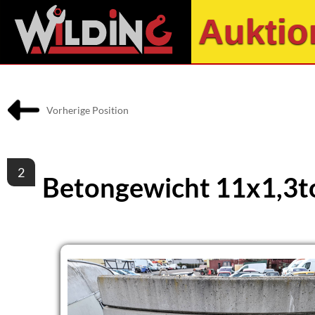
Auktio
Vorherige Position
2
Betongewicht 11x1,3to