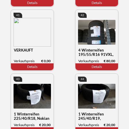
Details
Details
41
42
VERKAUFT
4 Winterreifen
195/55/R16 91VXL,
Sunny NC501, Datum
Verkaufspreis
€ 0,00
Verkaufspreis
€ 80,00
50/23
Details
Details
43
44
1 Winterreifen
1 Winterreifen
225/40/R18, Nokian
245/40/R19,
Tyres WR snowproof,
Hankook Winter
Verkaufspreis
€ 20,00
Verkaufspreis
€ 20,00
Datum 03/22
i*cept, Datum 32/23