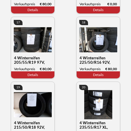
WXL, Compasal
Verkaufspreis
€ 80,00
Verkaufspreis
€ 0,00
Blazer UHP2, Datum,
Details
Details
42/23
17
18
4 Winterreifen
4 Winterreifen
205/55/R19 97V,
225/50/R16 92V,
Yokohama Blue Earth,
Kumho Tyre Solus 4,
Verkaufspreis
€ 80,00
Verkaufspreis
€ 80,00
Datum 33/23
Datum 03/22
Details
Details
19
20
4 Winterreifen
4 Winterreifen
215/50/R18 92V,
235/55/R17 XL,