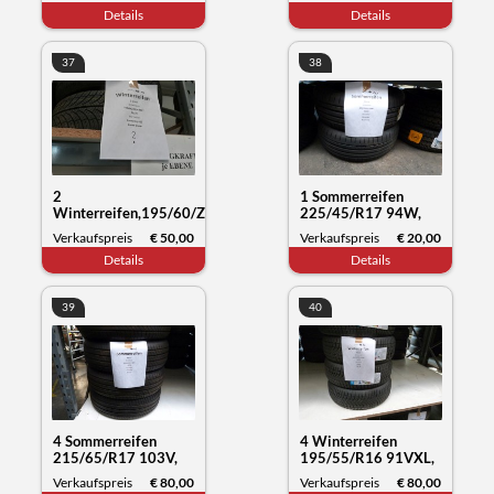
Wintercraft WS71,
Everrest 1, Datum
Details
Details
Datum 26/23
26/19
37
38
2
1 Sommerreifen
Winterreifen,195/60/ZR19
225/45/R17 94W,
89HY, Fronwing A/S
Westlake Zuper eco,
Verkaufspreis
€ 50,00
Verkaufspreis
€ 20,00
Zuper snow, Datum
Datum 04/24
Details
Details
01/24
39
40
4 Sommerreifen
4 Winterreifen
215/65/R17 103V,
195/55/R16 91VXL,
Michelin Primacy,
Sunny NC501, Datum
Verkaufspreis
€ 80,00
Verkaufspreis
€ 80,00
Datum 13/23
50/23