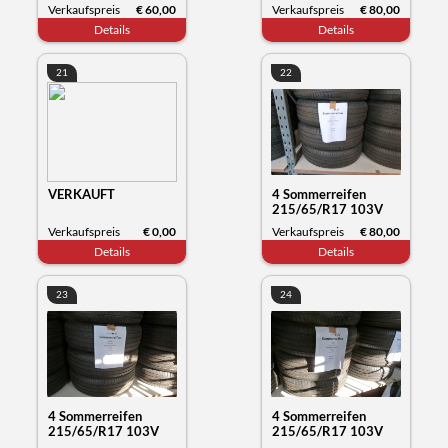
Kumho Tyre
Kumho Tyre
Verkaufspreis
€ 60,00
Verkaufspreis
€ 80,00
Wintercraft WB52,
Wintercraft WP52,
Details
Details
Datum 30/23
Datum 35/23
21
22
VERKAUFT
4 Sommerreifen
215/65/R17 103V
XL, Michelin Primacy,
Verkaufspreis
€ 0,00
Verkaufspreis
€ 80,00
Datum 12/23
Details
Details
23
24
4 Sommerreifen
4 Sommerreifen
215/65/R17 103V
215/65/R17 103V
XL, Michelin Primacy,
XL, Michelin Primacy,