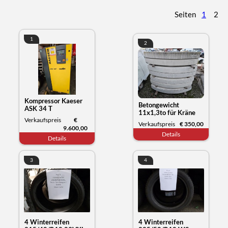
Seiten
1
2
1
2
Kompressor Kaeser
Betongewicht
ASK 34 T
11x1,3to für Kräne
Verkaufspreis
€
oder anderes
Verkaufspreis
€ 350,00
9.600,00
Details
Details
3
4
4 Winterreifen
4 Winterreifen