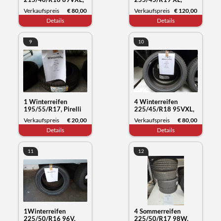
Nexen Tyre Winguard
Kumho Tyre
Verkaufspreis
€ 80,00
Verkaufspreis
€ 120,00
Sport2, Datum 15/22
Wintercraft WP72,
Details
Details
Datum 30/23
9
10
1 Winterreifen
4 Winterreifen
195/55/R17, Pirelli
225/45/R18 95VXL,
Snow Control, Datum
Nokian Tyres WR
Verkaufspreis
€ 20,00
Verkaufspreis
€ 80,00
50/19
snowproof, Datum
Details
Details
50/21
11
12
1Winterreifen
4 Sommerreifen
225/50/R16 96V,
225/50/R17 98W,