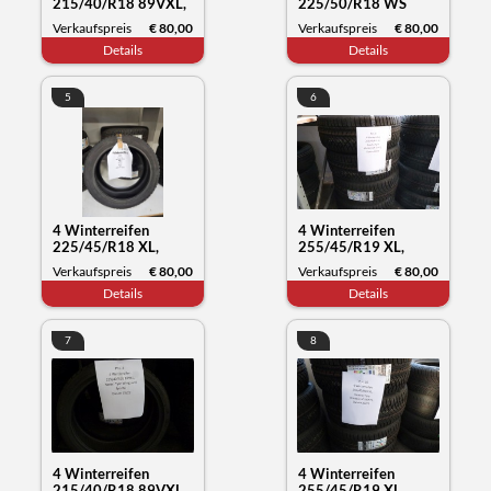
215/40/R18 89VXL,
225/50/R18 WS
Nexen Tyre Winguard
71XL, Kumho Tyre,
Verkaufspreis
€ 80,00
Verkaufspreis
€ 80,00
Sport2, Datum 15/22
Datum, 37/22
Details
Details
5
6
4 Winterreifen
4 Winterreifen
225/45/R18 XL,
255/45/R19 XL,
Kumho Tyre
Kumho Tyre
Verkaufspreis
€ 80,00
Verkaufspreis
€ 80,00
Wintercraft WP52,
Wintercraft WP72,
Details
Details
Datum 19/23
Datum 30/23
7
8
4 Winterreifen
4 Winterreifen
215/40/R18 89VXL,
255/45/R19 XL,