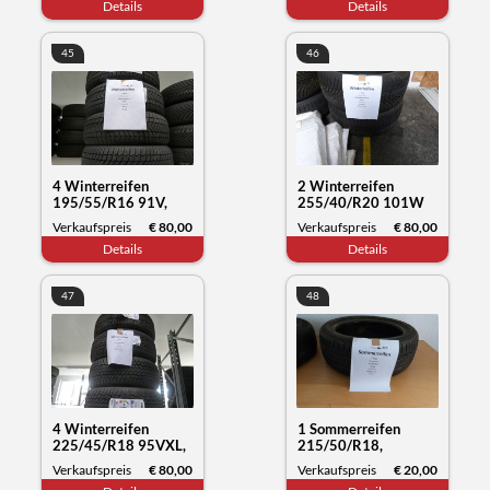
Details
Details
45
46
4 Winterreifen
2 Winterreifen
195/55/R16 91V,
255/40/R20 101W
Sunny NC501, Datum
XL, Hankook Winter
Verkaufspreis
€ 80,00
Verkaufspreis
€ 80,00
50/23
i*cept, Datum 29/22
Details
Details
47
48
4 Winterreifen
1 Sommerreifen
225/45/R18 95VXL,
215/50/R18,
Nokian Tyres WR
Bridgestone Turanza,
Verkaufspreis
€ 80,00
Verkaufspreis
€ 20,00
snowproof, Datum
Datum 44/20