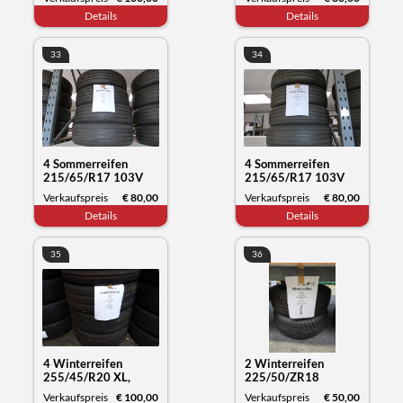
Datum 11/23
Datum 12/23
Details
Details
33
34
4 Sommerreifen
4 Sommerreifen
215/65/R17 103V
215/65/R17 103V
XL, Michelin Primacy,
XL, Michelin Primacy,
Verkaufspreis
€ 80,00
Verkaufspreis
€ 80,00
Datum 12/23
Datum 22/23
Details
Details
35
36
4 Winterreifen
2 Winterreifen
255/45/R20 XL,
225/50/ZR18
Kumho Tyre
99WXL, Syron
Verkaufspreis
€ 100,00
Verkaufspreis
€ 50,00