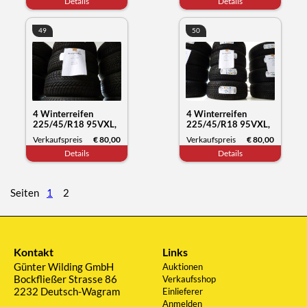
Details
Details
51/21
49
50
4 Winterreifen
4 Winterreifen
225/45/R18 95VXL,
225/45/R18 95VXL,
Nokian Tyres WR
Nokian Tyres WR
Verkaufspreis
€ 80,00
Verkaufspreis
€ 80,00
snowproof, Datum
snowproof, Datum
Details
Details
51/21
51/21
Seiten
1
2
Kontakt
Links
Günter Wilding GmbH
Auktionen
Bockfließer Strasse 86
Verkaufsshop
2232 Deutsch-Wagram
Einlieferer
Anmelden