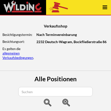
const { elementContains } = require("../../wwwroot/js/webflow");
Verkaufsshop
Nach Terminvereinbarung
Besichtigungstermin:
Besichtungsort:
2232 Deutsch-Wagram, Bockfließerstraße 86
Es gelten die
allgemeinen
Verkaufsbedingungen
.
Alle Positionen