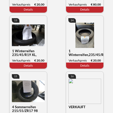
Goodride SW608,
Yartu Zuper Eco,
Verkaufspreis
€ 20,00
Verkaufspreis
€ 80,00
Datum 21/21
Datum 04/24
Details
Details
13
14
1 Winterreifen
1
235/45/R19 XL,
Winterreifen,235/45/R19
Kumho Tyre
99V XL,Hankook
Verkaufspreis
€ 20,00
Verkaufspreis
€ 20,00
Wintercraft WP72,
Winter i*cept, Datum
Details
Details
Datum 27/23
26/23
15
16
4 Sommerreifen
VERKAUFT
215/55/ZR17 98