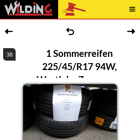
1 Sommerreifen
38
225/45/R17 94W,
Westlake Zuper eco,
Datum 04/24