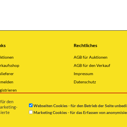
nks
Rechtliches
ktionen
AGB für Auktionen
rkaufsshop
AGB für den Verkauf
nlieferer
Impressum
melden
Datenschutz
gistrieren
lding Hauptseite
für den
Webseiten Cookies - für den Betrieb der Seite unbed
arketing-
ierte
Marketing Cookies - für das Erfassen von anonymisi
Copyright © 2021 Günter Wilding GmbH Alle Rechte vorbehalten.