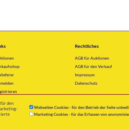
nks
Rechtliches
ktionen
AGB für Auktionen
rkaufsshop
AGB für den Verkauf
nlieferer
Impressum
melden
Datenschutz
gistrieren
lding Hauptseite
für den
Webseiten Cookies - für den Betrieb der Seite unbed
arketing-
ierte
Marketing Cookies - für das Erfassen von anonymisi
Copyright © 2021 Günter Wilding GmbH Alle Rechte vorbehalten.