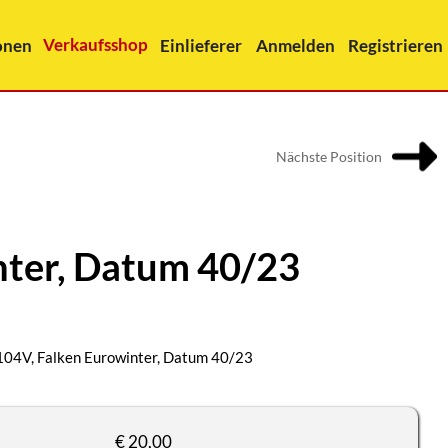
Verkaufsshop
onen
Einlieferer
Anmelden
Registrieren
Nächste Position
nter, Datum 40/23
104V, Falken Eurowinter, Datum 40/23
€ 20,00