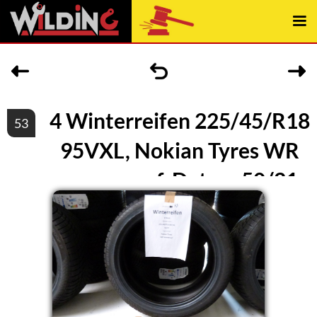
4 Winterreifen 225/45/R18
53
95VXL, Nokian Tyres WR
snowproof, Datum 50/21